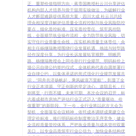
正、重塑价值指明方向；蒋贵国教授杜云川分享评估
机构内部人才培养与骨干留用实操做法，为破解行业
人才断层难题提供系统方案；四川大成 杜云川总经
理余相深度详解评估质量全流程控制与执业风险防控
要点，细化质控标准、压实质控责任、筑牢风控防
线，全面规范执业操作流程，全力防范执业风险，切
实守住行业质量生命线，压实机构质量主体责任；余
相主任杨继瑞教授围绕行业发展机遇、挑战与转型路
径作深度分享，为行业长远发展拓宽视野、明晰思
路。杨继瑞教授会上同步举行行业规范、明码标价上
墙公示自律公约签约仪式，全体机构代表自愿签署行
业自律公约，以集体承诺的形式强化行业规范发展共
识，“同舟共济扬帆起，乘风破浪万里航”，彰显了全
行业正本清源、守正创新的坚定决心。道阻且长，行
则将至；行而不辍，未来可期。本次会议的召开，标
志着成都市房地产评估行业正式迈入“质量驱动、价
值重塑”的新阶段。下一步，全行业将以此次大会为
契机，全面落实会议精神，依托成本调研成果建立合
理定价标准，推行明码标价制度整治无序竞争；健全
全流程质量管控体系，严把执业质量与成本管控双重
关口，以专业品质筑牢行业公信力；加快业务结构优