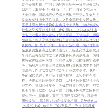
青年专家四川川宇郭文韬经理也结合一线实践分享转
型思考，凝聚全行业破局共识。四川恒通 张引本次
大会特邀中国房地产估价师与房地产经纪人学会常务
副会长柴强博士莅临指导，立足全国行业发展大势，
高屋建瓴剖析政策导向与市场变革趋势，为成都评估
行业转型发展精准把脉、定向领航。中房学 柴强博
士多位行业资深专家依次登台授课，干货满满、指导
性极强：徐进亮博士围绕城市更新实施逻辑与估价服
务路径，解读政策导向、剖析行业机遇，为评估机构
拓展新兴业务赛道提供清晰指引；徐进亮博士杨斌分
享传统业务提质增效与新兴业务拓展实战经验，为机
构突破传统业务局限、培育多元增长动能提供实践参
考；杨斌总经理郭玉坤教授发布行业执业成本专项调
研成果，以详实数据精准剖析行业成本倒挂、低价竞
争的深层危害，紧盯执业成本核算、余项管控全流
程，严把成本调研质控关口，以科学数据赋能行业合
理定价、遏制恶性竞争，为规范行业经营秩序、夯实
执业质量根基提供硬核支撑；郭玉坤教授蒋贵国教授
聚焦行业生态重塑，直言“沉疴还需猛药治，乱象当
用铁规除”，深刻剖析内卷式竞争根源，系统阐述从
“价格战”转向“价值战”的转型路径，为行业拨乱反