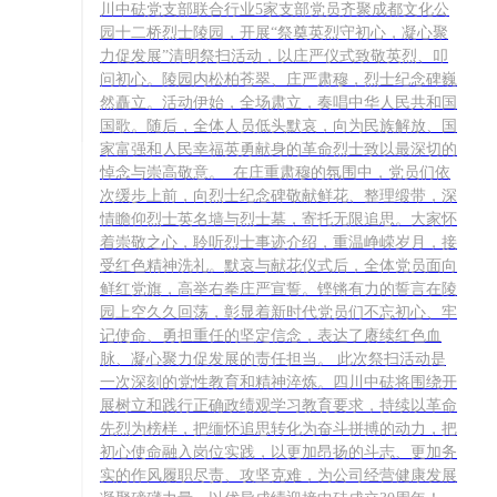
川中砝党支部联合行业5家支部党员齐聚成都文化公
园十二桥烈士陵园，开展“祭奠英烈守初心，凝心聚
力促发展”清明祭扫活动，以庄严仪式致敬英烈、叩
问初心。陵园内松柏苍翠、庄严肃穆，烈士纪念碑巍
然矗立。活动伊始，全场肃立，奏唱中华人民共和国
国歌。随后，全体人员低头默哀，向为民族解放、国
家富强和人民幸福英勇献身的革命烈士致以最深切的
悼念与崇高敬意。 在庄重肃穆的氛围中，党员们依
次缓步上前，向烈士纪念碑敬献鲜花、整理缎带，深
情瞻仰烈士英名墙与烈士墓，寄托无限追思。大家怀
着崇敬之心，聆听烈士事迹介绍，重温峥嵘岁月，接
受红色精神洗礼。默哀与献花仪式后，全体党员面向
鲜红党旗，高举右拳庄严宣誓。铿锵有力的誓言在陵
园上空久久回荡，彰显着新时代党员们不忘初心、牢
记使命、勇担重任的坚定信念，表达了赓续红色血
脉、凝心聚力促发展的责任担当。 此次祭扫活动是
一次深刻的党性教育和精神淬炼。四川中砝将围绕开
展树立和践行正确政绩观学习教育要求，持续以革命
先烈为榜样，把缅怀追思转化为奋斗拼搏的动力，把
初心使命融入岗位实践，以更加昂扬的斗志、更加务
实的作风履职尽责、攻坚克难，为公司经营健康发展