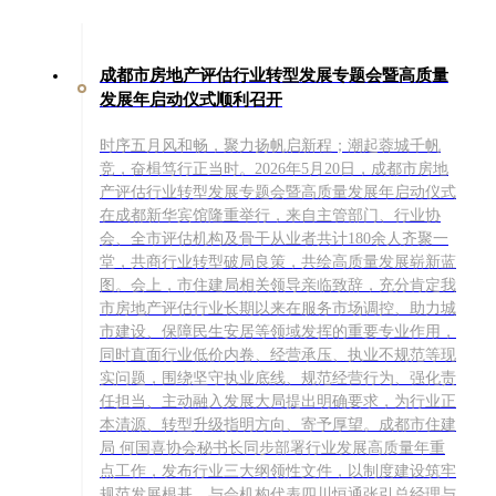
成都市房地产评估行业转型发展专题会暨高质量
发展年启动仪式顺利召开
时序五月风和畅，聚力扬帆启新程；潮起蓉城千帆
竞，奋楫笃行正当时。2026年5月20日，成都市房地
产评估行业转型发展专题会暨高质量发展年启动仪式
在成都新华宾馆隆重举行，来自主管部门、行业协
会、全市评估机构及骨干从业者共计180余人齐聚一
堂，共商行业转型破局良策，共绘高质量发展崭新蓝
图。会上，市住建局相关领导亲临致辞，充分肯定我
市房地产评估行业长期以来在服务市场调控、助力城
市建设、保障民生安居等领域发挥的重要专业作用，
同时直面行业低价内卷、经营承压、执业不规范等现
实问题，围绕坚守执业底线、规范经营行为、强化责
任担当、主动融入发展大局提出明确要求，为行业正
本清源、转型升级指明方向、寄予厚望。成都市住建
局 何国喜协会秘书长同步部署行业发展高质量年重
点工作，发布行业三大纲领性文件，以制度建设筑牢
规范发展根基，与会机构代表四川恒通张引总经理与