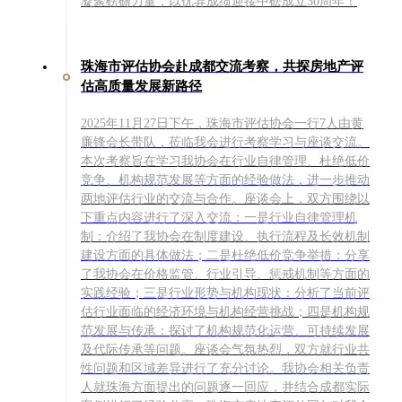
凝聚磅礴力量，以优异成绩迎接中砝成立30周年！
珠海市评估协会赴成都交流考察，共探房地产评
估高质量发展新路径
2025年11月27日下午，珠海市评估协会一行7人由黄
廉锋会长带队，莅临我会进行考察学习与座谈交流。
本次考察旨在学习我协会在行业自律管理、杜绝低价
竞争、机构规范发展等方面的经验做法，进一步推动
两地评估行业的交流与合作。座谈会上，双方围绕以
下重点内容进行了深入交流：一是行业自律管理机
制：介绍了我协会在制度建设、执行流程及长效机制
建设方面的具体做法；二是杜绝低价竞争举措：分享
了我协会在价格监管、行业引导、惩戒机制等方面的
实践经验；三是行业形势与机构现状：分析了当前评
估行业面临的经济环境与机构经营挑战；四是机构规
范发展与传承：探讨了机构规范化运营、可持续发展
及代际传承等问题。座谈会气氛热烈，双方就行业共
性问题和区域差异进行了充分讨论。我协会相关负责
人就珠海方面提出的问题逐一回应，并结合成都实际