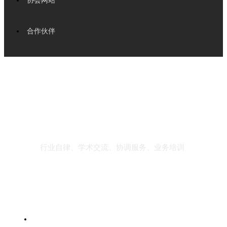
协会网站
合作伙伴
行业自律、学术交流、协调服务、业务培训
快捷导航